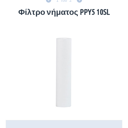
1
του
2
Φίλτρο νήματος PPY5 10SL