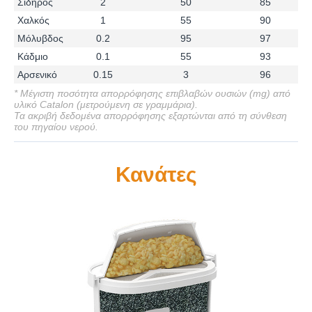
Σίδηρος
2
50
85
Χαλκός
1
55
90
Μόλυβδος
0.2
95
97
Κάδμιο
0.1
55
93
Αρσενικό
0.15
3
96
* Μέγιστη ποσότητα απορρόφησης επιβλαβών ουσιών (mg) από
υλικό Catalon (μετρούμενη σε γραμμάρια).
Τα ακριβή δεδομένα απορρόφησης εξαρτώνται από τη σύνθεση
του πηγαίου νερού.
Κανάτες