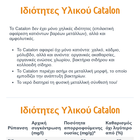
Ιδιότητες Υλικού Catalon
Το Catalon δεν έχει μόνο χηλικές ιδιότητες (επιλεκτική
αφαίρεση κατιόντων βαρέων μετάλλων), αλλά και
αμφολυτικές.
Το Catalon αφαιρεί όχι μόνο κατιόντα: χαλκό, κάδμιο,
μόλυβδο, αλλά και ανιόντα: οργανικές ακαθαρσίες,
οργανικές ενώσεις χλωρίου, βακτήρια σιδήρου και
κολλοειδή σίδηρο.
Το Catalon περιέχει ασήμι σε μεταλλική μορφή, το οποίο
εμποδίζει την ανάπτυξη βακτηρίων.
Το νερό διατηρεί τη φυσική μεταλλική σύνθεσή του/
Ιδιότητες Υλικού Catalon
Αρχική
Ποσότητα
Καθαρισμός
Ρύπανση
συγκέντρωση
απορροφούμενης
όχι λιγότερο
(mg/l)
ουσίας (mg/g)*
από (%)